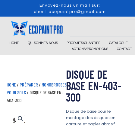
Skip
Envoyez-nous un mail sur:
to
client.ecopaintpro@gmail.com
content
Search
HOME
QUI SOMMES-NOUS
PRODUITS/CHANTIER
CATALOGUE
ACTIONS/PROMOTIONS
CONTACT
DISQUE DE
BASE EN-403-
HOME
/
PRÉPARER
/
MONOBROSSES
POUR SOLS
/ DISQUE DE BASE EN-
300
403-300
Disque de base pour le
montage des disques en
carbure et papier abrasif.