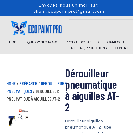
Skip
Envoyez-nous un mail sur:
to
client.ecopaintpro@gmail.com
content
Search
HOME
QUI SOMMES-NOUS
PRODUITS/CHANTIER
CATALOGUE
ACTIONS/PROMOTIONS
CONTACT
Dérouilleur
pneumatique
HOME
/
PRÉPARER
/
DEROUILLEURS
PNEUMATIQUES
/ DÉROUILLEUR
à aiguilles AT-
PNEUMATIQUE À AIGUILLES AT-2
2
Dérouilleur aiguilles
pneumatique AT-2 Tube