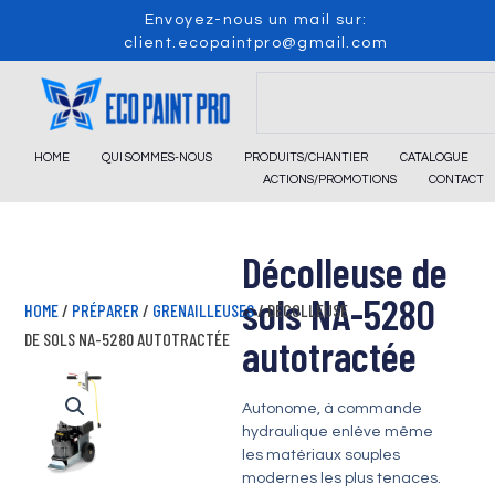
Skip
Envoyez-nous un mail sur:
to
client.ecopaintpro@gmail.com
content
Search
HOME
QUI SOMMES-NOUS
PRODUITS/CHANTIER
CATALOGUE
ACTIONS/PROMOTIONS
CONTACT
Décolleuse de
sols NA-5280
HOME
/
PRÉPARER
/
GRENAILLEUSES
/ DÉCOLLEUSE
DE SOLS NA-5280 AUTOTRACTÉE
autotractée
Autonome, à commande
hydraulique enlève même
les matériaux souples
modernes les plus tenaces.