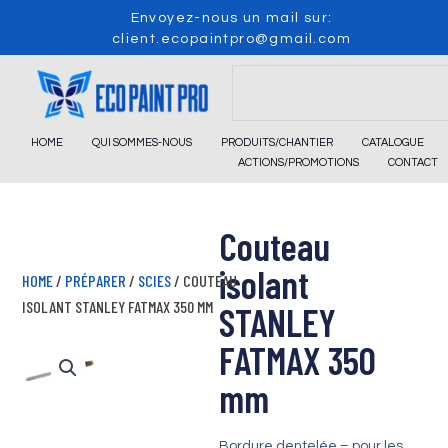
Skip
Envoyez-nous un mail sur:
to
client.ecopaintpro@gmail.com
content
Search
HOME
QUI SOMMES-NOUS
PRODUITS/CHANTIER
CATALOGUE
ACTIONS/PROMOTIONS
CONTACT
Couteau
isolant
HOME
/
PRÉPARER
/
SCIES
/ COUTEAU
ISOLANT STANLEY FATMAX 350 MM
STANLEY
FATMAX 350
mm
Bordure dentelée – pour les