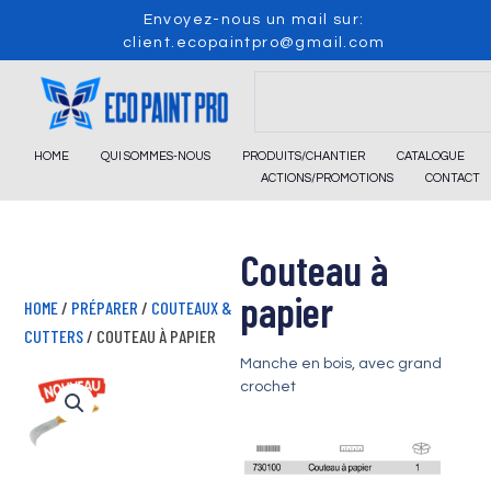
Skip
Envoyez-nous un mail sur:
to
client.ecopaintpro@gmail.com
content
Search
HOME
QUI SOMMES-NOUS
PRODUITS/CHANTIER
CATALOGUE
ACTIONS/PROMOTIONS
CONTACT
Couteau à
papier
HOME
/
PRÉPARER
/
COUTEAUX &
CUTTERS
/ COUTEAU À PAPIER
Manche en bois, avec grand
crochet