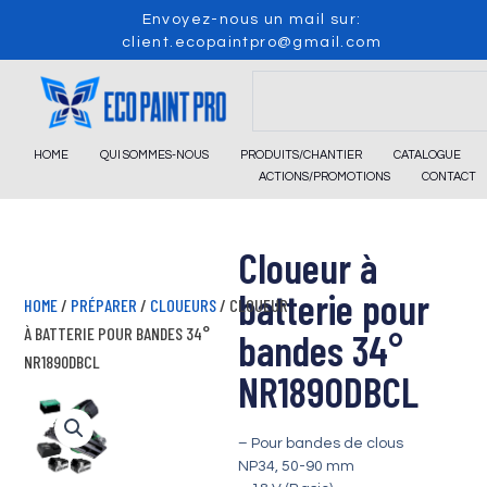
Skip
Envoyez-nous un mail sur:
to
client.ecopaintpro@gmail.com
content
Search
HOME
QUI SOMMES-NOUS
PRODUITS/CHANTIER
CATALOGUE
ACTIONS/PROMOTIONS
CONTACT
Cloueur à
batterie pour
HOME
/
PRÉPARER
/
CLOUEURS
/ CLOUEUR
À BATTERIE POUR BANDES 34°
bandes 34°
NR1890DBCL
NR1890DBCL
– Pour bandes de clous
NP34, 50-90 mm