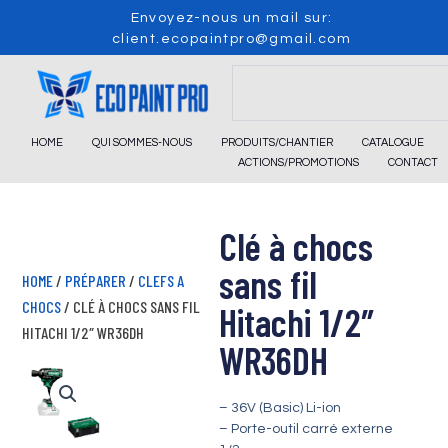
Skip
Envoyez-nous un mail sur:
to
client.ecopaintpro@gmail.com
content
Search
HOME
QUI SOMMES-NOUS
PRODUITS/CHANTIER
CATALOGUE
ACTIONS/PROMOTIONS
CONTACT
Clé à chocs
sans fil
HOME
/
PRÉPARER
/
CLEFS A
CHOCS
/ CLÉ À CHOCS SANS FIL
Hitachi 1/2″
HITACHI 1/2″ WR36DH
WR36DH
– 36V (Basic) Li-ion
– Porte-outil carré externe