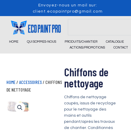
Skip
Envoyez-nous un mail sur:
to
client.ecopaintpro@gmail.com
content
Search
HOME
QUI SOMMES-NOUS
PRODUITS/CHANTIER
CATALOGUE
ACTIONS/PROMOTIONS
CONTACT
Chiffons de
nettoyage
HOME
/
ACCESSOIRES
/ CHIFFONS
DE NETTOYAGE
Chiffons de nettoyage
coupés, issus de recyclage
pour le nettoyage des
mains et outils
pendant/après les travaux
de chantier. Conditionnés