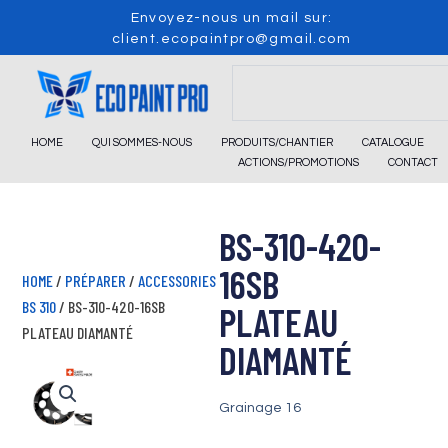
Skip
Envoyez-nous un mail sur:
to
client.ecopaintpro@gmail.com
content
Search
HOME
QUI SOMMES-NOUS
PRODUITS/CHANTIER
CATALOGUE
ACTIONS/PROMOTIONS
CONTACT
BS-310-420-
16SB
HOME
/
PRÉPARER
/
ACCESSORIES
BS 310
/ BS-310-420-16SB
PLATEAU
PLATEAU DIAMANTÉ
DIAMANTÉ
Grainage 16