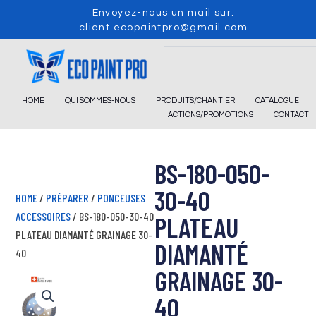
Skip
Envoyez-nous un mail sur:
to
client.ecopaintpro@gmail.com
content
Search
HOME
QUI SOMMES-NOUS
PRODUITS/CHANTIER
CATALOGUE
ACTIONS/PROMOTIONS
CONTACT
BS-180-050-
30-40
HOME
/
PRÉPARER
/
PONCEUSES
ACCESSOIRES
/ BS-180-050-30-40
PLATEAU
PLATEAU DIAMANTÉ GRAINAGE 30-
DIAMANTÉ
40
GRAINAGE 30-
40