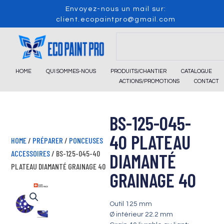
Skip
Envoyez-nous un mail sur:
to
client.ecopaintpro@gmail.com
content
Search
HOME
QUI SOMMES-NOUS
PRODUITS/CHANTIER
CATALOGUE
ACTIONS/PROMOTIONS
CONTACT
BS-125-045-
40 PLATEAU
HOME
/
PRÉPARER
/
PONCEUSES
ACCESSOIRES
/ BS-125-045-40
DIAMANTÉ
PLATEAU DIAMANTÉ GRAINAGE 40
GRAINAGE 40
Outil 125 mm
Ø intérieur 22.2 mm