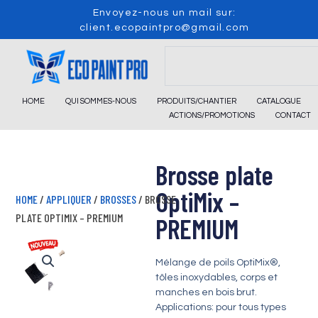
Skip
Envoyez-nous un mail sur:
to
client.ecopaintpro@gmail.com
content
Search
HOME
QUI SOMMES-NOUS
PRODUITS/CHANTIER
CATALOGUE
ACTIONS/PROMOTIONS
CONTACT
Brosse plate
OptiMix –
HOME
/
APPLIQUER
/
BROSSES
/ BROSSE
PLATE OPTIMIX – PREMIUM
PREMIUM
Mélange de poils OptiMix®,
tôles inoxydables, corps et
manches en bois brut.
Applications: pour tous types