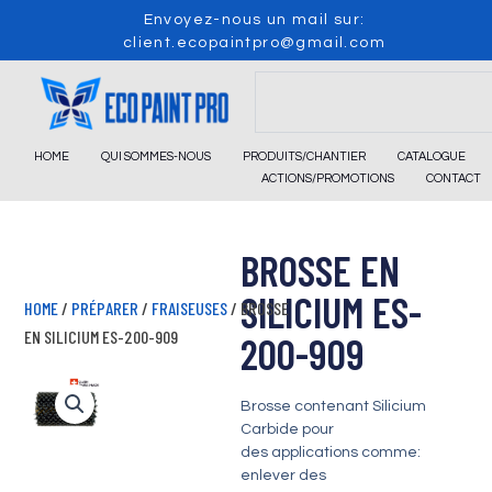
Skip
Envoyez-nous un mail sur:
to
client.ecopaintpro@gmail.com
content
Search
HOME
QUI SOMMES-NOUS
PRODUITS/CHANTIER
CATALOGUE
ACTIONS/PROMOTIONS
CONTACT
BROSSE EN
SILICIUM ES-
HOME
/
PRÉPARER
/
FRAISEUSES
/ BROSSE
EN SILICIUM ES-200-909
200-909
Brosse contenant Silicium
Carbide pour
des applications comme:
enlever des