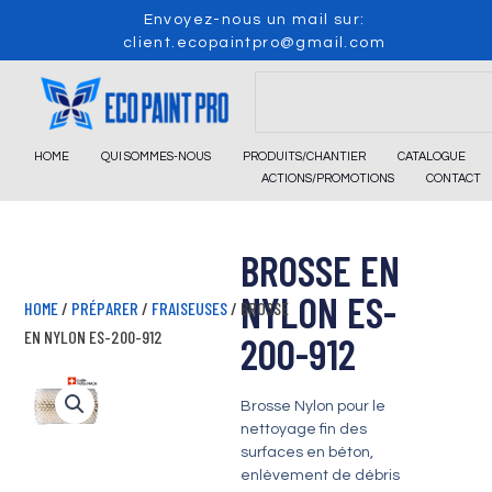
Skip
Envoyez-nous un mail sur:
to
client.ecopaintpro@gmail.com
content
Search
HOME
QUI SOMMES-NOUS
PRODUITS/CHANTIER
CATALOGUE
ACTIONS/PROMOTIONS
CONTACT
BROSSE EN
NYLON ES-
HOME
/
PRÉPARER
/
FRAISEUSES
/ BROSSE
EN NYLON ES-200-912
200-912
Brosse Nylon pour le
nettoyage fin des
surfaces en béton,
enlèvement de débris