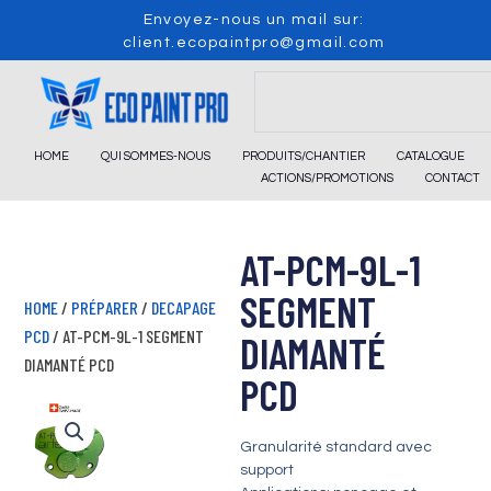
Skip
Envoyez-nous un mail sur:
to
client.ecopaintpro@gmail.com
content
Search
HOME
QUI SOMMES-NOUS
PRODUITS/CHANTIER
CATALOGUE
ACTIONS/PROMOTIONS
CONTACT
AT-PCM-9L-1
SEGMENT
HOME
/
PRÉPARER
/
DECAPAGE
PCD
/ AT-PCM-9L-1 SEGMENT
DIAMANTÉ
DIAMANTÉ PCD
PCD
Granularité standard avec
support