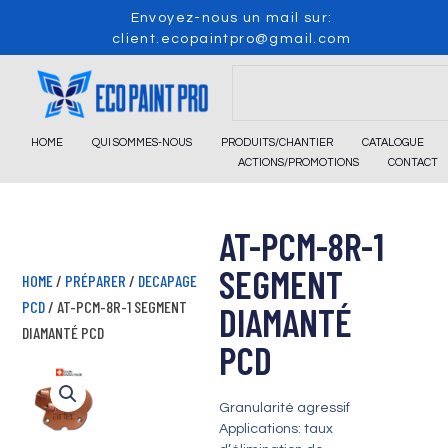
Skip
Envoyez-nous un mail sur:
to
client.ecopaintpro@gmail.com
content
Search
HOME
QUI SOMMES-NOUS
PRODUITS/CHANTIER
CATALOGUE
ACTIONS/PROMOTIONS
CONTACT
AT-PCM-8R-1
SEGMENT
HOME
/
PRÉPARER
/
DECAPAGE
PCD
/ AT-PCM-8R-1 SEGMENT
DIAMANTÉ
DIAMANTÉ PCD
PCD
Granularité agressif
Applications: taux