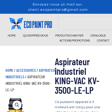
Skip
Envoyez-nous un mail sur:
to
client.ecopaintpro@gmail.com
content
Search
HOME
QUI SOMMES-NOUS
PRODUITS/CHANTIER
CATALOGUE
ACTIONS/PROMOTIONS
CONTACT
Aspirateur
industriel
HOME
/
ACCESSOIRES
/
ASPIRATEURS
INDUSTRIELS
/ ASPIRATEUR
KING-VAC KV-
INDUSTRIEL KING-VAC KV-3500-
3500-LE-LP
LE-LP
Ce puissant appareil à 3
moteurs est conçu pour une