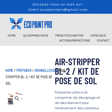
Skip
Envoyez-nous un mail sur:
to
client.ecopaintpro@gmail.com
content
Search
HOME
QUI SOMMES-NOUS
PRODUITS/CHANTIER
CATALOGUE
ACTIONS/PROMOTIONS
CONTACT
AIR-STRIPPER
BL-2 / KIT DE
HOME
/
PRÉPARER
/
GRENAILLEUSES
/ AIR-
STRIPPER BL-2 / KIT DE POSE DE
POSE DE SOL
SOL
Puissante unité à air
comprimé, de décapage et
de décollement pour
l’enlèvement des carreaux