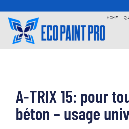
Skip
to
content
HOME
QU
A-TRIX 15: pour to
béton – usage univ