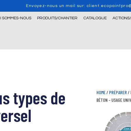
Envoyez-nous un mail sur: client.ecopaintpr
I SOMMES-NOUS
PRODUITS/CHANTIER
CATALOGUE
ACTIONS
us types de
HOME
/
PRÉPARER
/
BÉTON – USAGE UNI
ersel