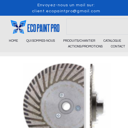
Skip
Envoyez-nous un mail sur:
to
client.ecopaintpro@gmail.com
content
Search
HOME
QUI SOMMES-NOUS
PRODUITS/CHANTIER
CATALOGUE
ACTIONS/PROMOTIONS
CONTACT