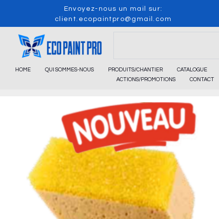
Skip
Envoyez-nous un mail sur:
to
client.ecopaintpro@gmail.com
content
Search
HOME
QUI SOMMES-NOUS
PRODUITS/CHANTIER
CATALOGUE
ACTIONS/PROMOTIONS
CONTACT